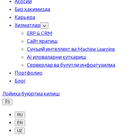
Асосий
Биз ҳақимизда
Карьера
Хизматлар
ERP & CRM
Сайт яратиш
Сунъий интеллект ва Machine Learning
AI иловаларни қутқариш
Серверлар ва булутли инфратузилма
Портфолио
Блог
Лойиҳа буюртма қилиш
ЎЗ
RU
EN
UZ