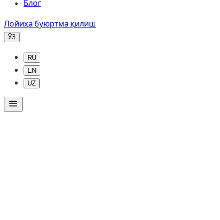
Блог
Лойиҳа буюртма қилиш
ЎЗ
RU
EN
UZ