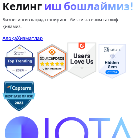
Келинг
иш бошлаймиз!
Бизнесингиз ҳақида гапиринг - биз сизга ечим таклиф
қиламиз.
Алоқа
Хизматлар