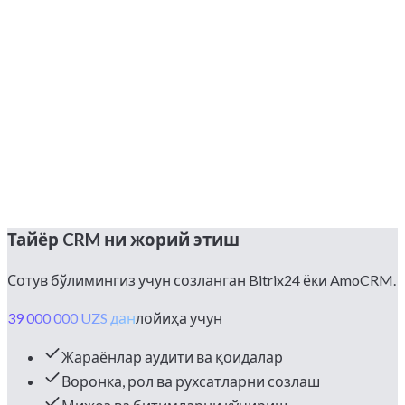
Ўқитиш ва қўллаб-қувватлаш
Жамоани ўқитамиз, қоидаларни тайёрлаймиз, 3-12 ой
давомида қўллаб-қувватлаймиз. Фикр-мулоҳазага қараб
такомиллаштирамиз.
Тайёр CRM ни жорий этиш
Сотув бўлимингиз учун созланган Bitrix24 ёки AmoCRM.
39 000 000 UZS дан
лойиҳа учун
Жараёнлар аудити ва қоидалар
Воронка, рол ва рухсатларни созлаш