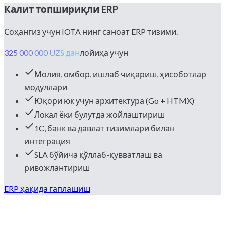
Калит топшириқли ERP
Соҳангиз учун IOTA нинг саноат ERP тизими.
325 000 000 UZS дан
лойиҳа учун
Молия, омбор, ишлаб чиқариш, ҳисоботлар
модуллари
Юқори юк учун архитектура (Go + HTMX)
Локал ёки булутда жойлаштириш
1C, банк ва давлат тизимлари билан
интеграция
SLA бўйича қўллаб-қувватлаш ва
ривожлантириш
ERP ҳақида гаплашиш