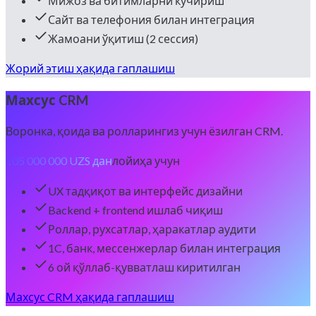
Мижоз ва битимларни кўчириш
Сайт ва телефония билан интеграция
Жамоани ўқитиш (2 сессия)
Жорий этиш ҳақида гаплашиш
Махсус CRM
Воронка, қоида ва ролларингиз учун ёзилган CRM.
105 000 000 UZS дан
лойиҳа учун
UX тадқиқот ва интерфейс дизайни
Backend + frontend ишлаб чиқиш
Роллар, рухсатлар, ҳаракатлар аудити
1C, банк, мессенжерлар билан интеграция
6 ой қўллаб-қувватлаш киритилган
Махсус CRM ҳақида гаплашиш