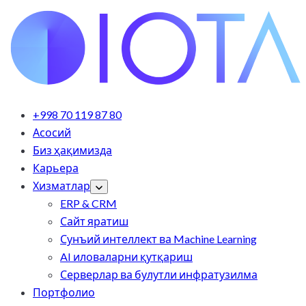
+998 70 119 87 80
Асосий
Биз ҳақимизда
Карьера
Хизматлар
ERP & CRM
Сайт яратиш
Сунъий интеллект ва Machine Learning
AI иловаларни қутқариш
Серверлар ва булутли инфратузилма
Портфолио