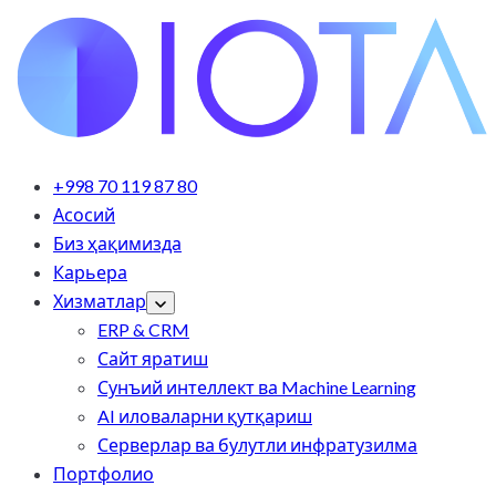
+998 70 119 87 80
Асосий
Биз ҳақимизда
Карьера
Хизматлар
ERP & CRM
Сайт яратиш
Сунъий интеллект ва Machine Learning
AI иловаларни қутқариш
Серверлар ва булутли инфратузилма
Портфолио