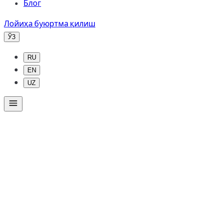
Блог
Лойиҳа буюртма қилиш
ЎЗ
RU
EN
UZ