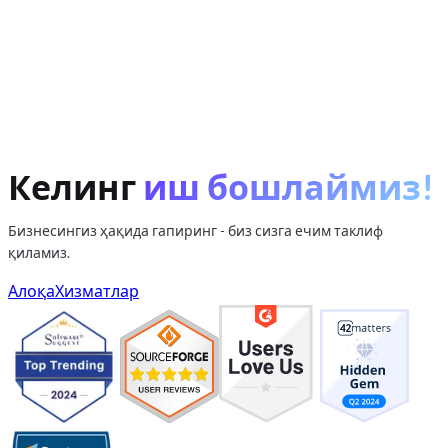
Келинг
иш бошлаймиз!
Бизнесингиз ҳақида гапиринг - биз сизга ечим таклиф
қиламиз.
Алоқа
Хизматлар