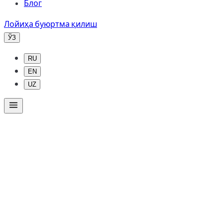
Блог
Лойиҳа буюртма қилиш
ЎЗ
RU
EN
UZ