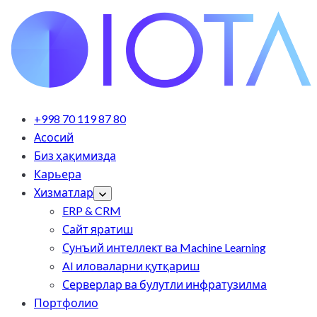
+998 70 119 87 80
Асосий
Биз ҳақимизда
Карьера
Хизматлар
ERP & CRM
Сайт яратиш
Сунъий интеллект ва Machine Learning
AI иловаларни қутқариш
Серверлар ва булутли инфратузилма
Портфолио