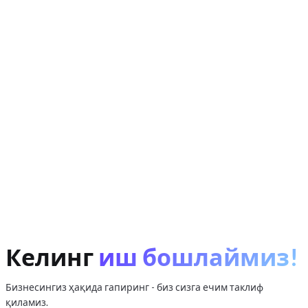
Бир хил маҳсулотни турли каталогларда, турли
номлар ва ўлчов бирликлари билан мослаштириш -
осон бўлмаган вазифа, ва биз уни ҳал қила оламиз.
Масштабланадиган архитектура.
Минглаб
маҳсулот ва доимий янгиланишлар оқими ишончли
backend талаб қилади - бу бизнинг асосий
тажрибамиз.
Таҳлил ва AI.
Нарх тарихи ва "сунъий"
чегирмаларни аниқлаш - бу биз бизнес учун
бажарадиган маълумотлар билан ишлашнинг ўзи,
фақат охирги харидор манфаати учун.
Келинг
иш бошлаймиз!
Бизнесингиз ҳақида гапиринг - биз сизга ечим таклиф
birbozor.uz
қиламиз.