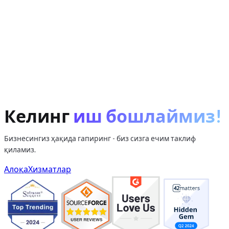
ERP + CRM
Реал вақтда синхронлаш
Ўзбекистонга локализация
AI ёрдами
Келинг
иш бошлаймиз!
Бизнесингиз ҳақида гапиринг - биз сизга ечим таклиф
қиламиз.
iota.uz
Алоқа
Хизматлар