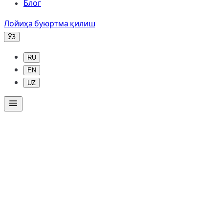
Блог
Лойиҳа буюртма қилиш
ЎЗ
RU
EN
UZ