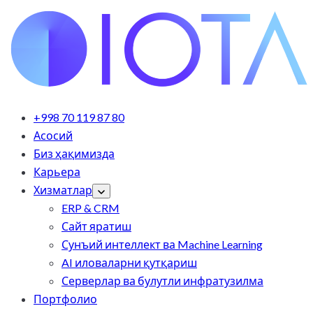
+998 70 119 87 80
Асосий
Биз ҳақимизда
Карьера
Хизматлар
ERP & CRM
Сайт яратиш
Сунъий интеллект ва Machine Learning
AI иловаларни қутқариш
Серверлар ва булутли инфратузилма
Портфолио