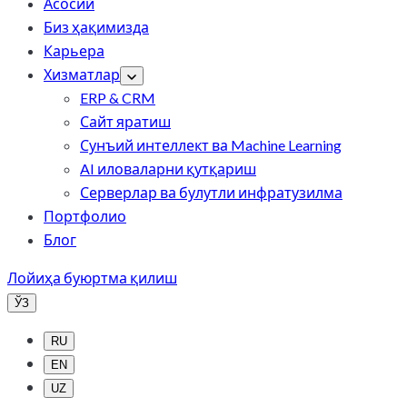
Асосий
Биз ҳақимизда
Карьера
Хизматлар
ERP & CRM
Сайт яратиш
Сунъий интеллект ва Machine Learning
AI иловаларни қутқариш
Серверлар ва булутли инфратузилма
Портфолио
Блог
Лойиҳа буюртма қилиш
ЎЗ
RU
EN
UZ