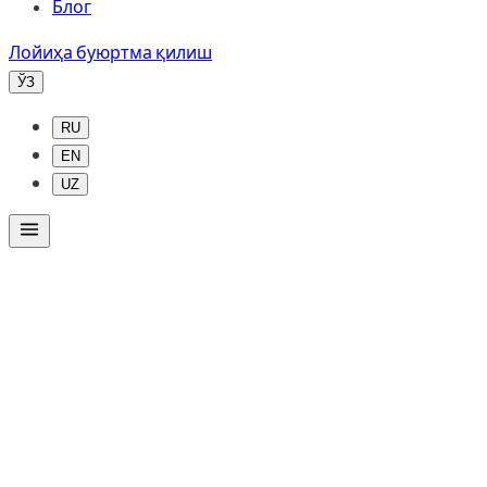
Блог
Лойиҳа буюртма қилиш
ЎЗ
RU
EN
UZ