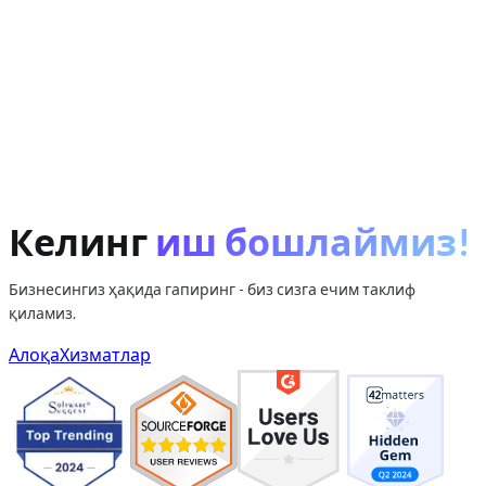
Келинг
иш бошлаймиз!
Бизнесингиз ҳақида гапиринг - биз сизга ечим таклиф
қиламиз.
Алоқа
Хизматлар