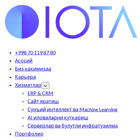
+998 70 119 87 80
Асосий
Биз ҳақимизда
Карьера
Хизматлар
ERP & CRM
Сайт яратиш
Сунъий интеллект ва Machine Learning
AI иловаларни қутқариш
Серверлар ва булутли инфратузилма
Портфолио