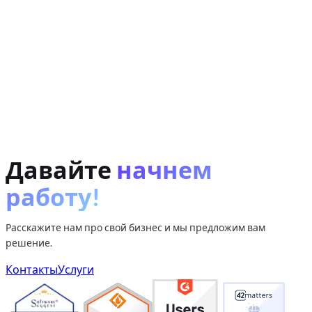
Масштабируемая архитектура.
Тысячи товаров и
постоянный поток обновлений требуют надёжного
бэкенда - нашего профильного опыта.
Аналитика и AI.
История цен и выявление
«накрученных» скидок - это та же работа с данными,
которую мы делаем для бизнеса, только в интересах
конечного покупателя.
Давайте
начнем
работу!
birbozor.uz
Расскажите нам про свой бизнес и мы предложим вам
решение.
Контакты
Услуги
расскажите нам о задаче