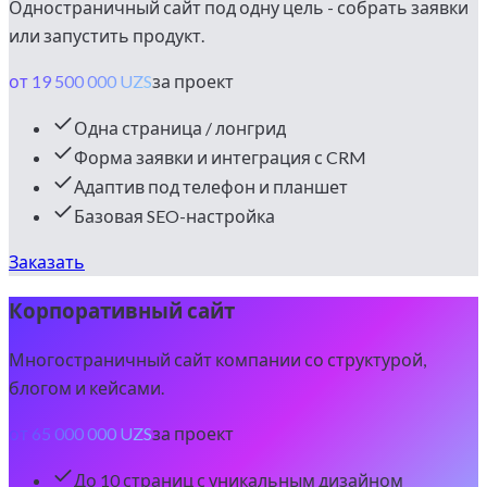
Одностраничный сайт под одну цель - собрать заявки
или запустить продукт.
от 19 500 000 UZS
за проект
Одна страница / лонгрид
Форма заявки и интеграция с CRM
Адаптив под телефон и планшет
Базовая SEO-настройка
Заказать
Корпоративный сайт
Многостраничный сайт компании со структурой,
блогом и кейсами.
от 65 000 000 UZS
за проект
До 10 страниц с уникальным дизайном