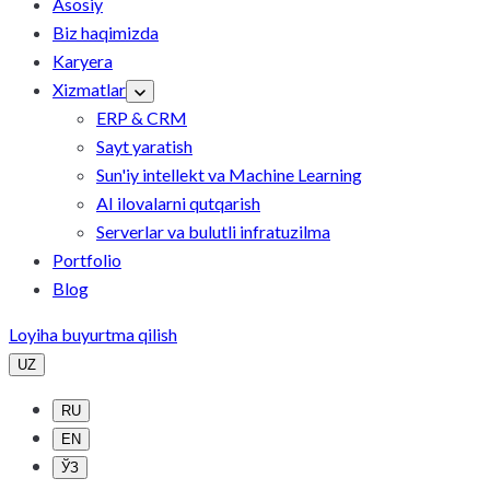
Asosiy
Biz haqimizda
Karyera
Xizmatlar
ERP & CRM
Sayt yaratish
Sun'iy intellekt va Machine Learning
AI ilovalarni qutqarish
Serverlar va bulutli infratuzilma
Portfolio
Blog
Loyiha buyurtma qilish
UZ
RU
EN
ЎЗ