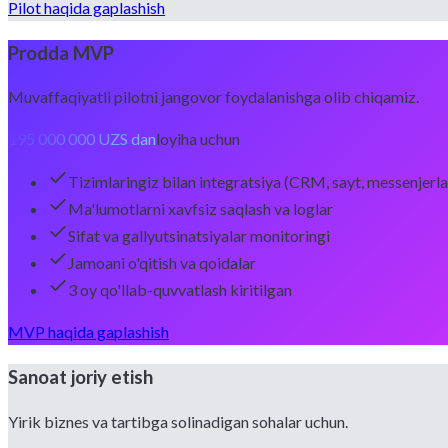
Pilot haqida gaplashish
Prodda MVP
Muvaffaqiyatli pilotni jangovor foydalanishga olib chiqamiz.
195 000 000 UZS dan
loyiha uchun
Tizimlaringiz bilan integratsiya (CRM, sayt, messenjerla
Ma'lumotlarni xavfsiz saqlash va loglar
Sifat va gallyutsinatsiyalar monitoringi
Jamoani o'qitish va qoidalar
3 oy qo'llab-quvvatlash kiritilgan
MVP haqida gaplashish
Sanoat joriy etish
Yirik biznes va tartibga solinadigan sohalar uchun.