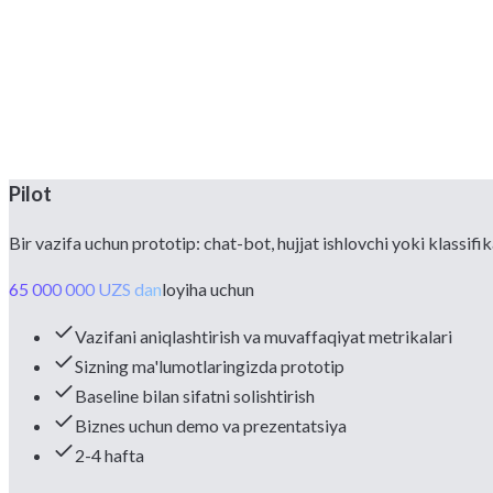
Qayta o'qitish va rivojlantirish
AI modellari eskiradi. Har chorakda yangi ma'lumotlarda qayta o'qitamiz, 
Pilot
Bir vazifa uchun prototip: chat-bot, hujjat ishlovchi yoki klassifik
65 000 000 UZS dan
loyiha uchun
Vazifani aniqlashtirish va muvaffaqiyat metrikalari
Sizning ma'lumotlaringizda prototip
Baseline bilan sifatni solishtirish
Biznes uchun demo va prezentatsiya
2-4 hafta