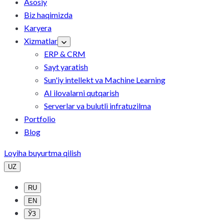
Asosiy
Biz haqimizda
Karyera
Xizmatlar
ERP & CRM
Sayt yaratish
Sun'iy intellekt va Machine Learning
AI ilovalarni qutqarish
Serverlar va bulutli infratuzilma
Portfolio
Blog
Loyiha buyurtma qilish
UZ
RU
EN
ЎЗ