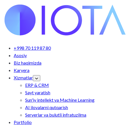
+998 70 119 87 80
Asosiy
Biz haqimizda
Karyera
Xizmatlar
ERP & CRM
Sayt yaratish
Sun'iy intellekt va Machine Learning
AI ilovalarni qutqarish
Serverlar va bulutli infratuzilma
Portfolio