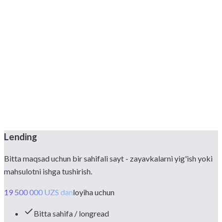
Ishga tushirish
Saytni internetga chiqaramiz, domenni sozlaymiz va jamoangizga
undan qanday foydalanishni ko'rsatamiz. Aloqada qolib, keyingi
rivojlanishini davom ettiramiz.
Lending
Bitta maqsad uchun bir sahifali sayt - zayavkalarni yig'ish yoki
mahsulotni ishga tushirish.
19 500 000 UZS dan
loyiha uchun
Bitta sahifa / longread