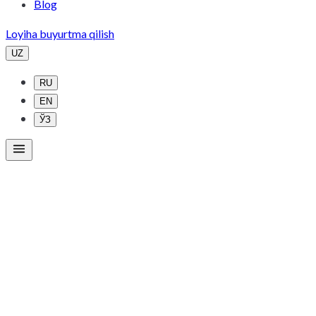
Blog
Loyiha buyurtma qilish
UZ
RU
EN
ЎЗ