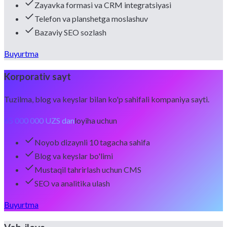
Zayavka formasi va CRM integratsiyasi
Telefon va planshetga moslashuv
Bazaviy SEO sozlash
Buyurtma
Korporativ sayt
Tuzilma, blog va keyslar bilan ko'p sahifali kompaniya sayti.
65 000 000 UZS dan
loyiha uchun
Noyob dizaynli 10 tagacha sahifa
Blog va keyslar bo'limi
Mustaqil tahrirlash uchun CMS
SEO va analitika ulash
Buyurtma