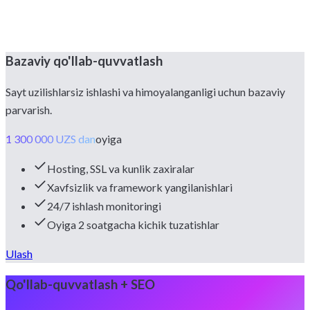
Bazaviy qo'llab-quvvatlash
Sayt uzilishlarsiz ishlashi va himoyalanganligi uchun bazaviy
parvarish.
1 300 000 UZS dan
oyiga
Hosting, SSL va kunlik zaxiralar
Xavfsizlik va framework yangilanishlari
24/7 ishlash monitoringi
Oyiga 2 soatgacha kichik tuzatishlar
Ulash
Qo'llab-quvvatlash + SEO