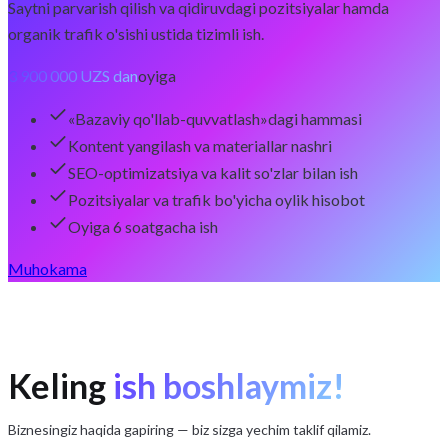
Saytni parvarish qilish va qidiruvdagi pozitsiyalar hamda
organik trafik o'sishi ustida tizimli ish.
3 900 000 UZS dan
oyiga
«Bazaviy qo'llab-quvvatlash»dagi hammasi
Kontent yangilash va materiallar nashri
SEO-optimizatsiya va kalit so'zlar bilan ish
Pozitsiyalar va trafik bo'yicha oylik hisobot
Oyiga 6 soatgacha ish
Muhokama
Keling
ish boshlaymiz!
Biznesingiz haqida gapiring — biz sizga yechim taklif qilamiz.