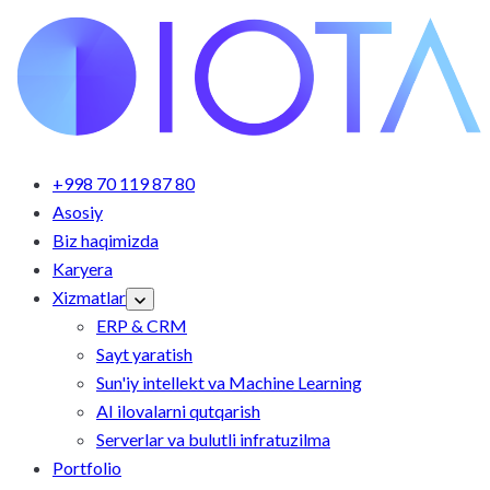
+998 70 119 87 80
Asosiy
Biz haqimizda
Karyera
Xizmatlar
ERP & CRM
Sayt yaratish
Sun'iy intellekt va Machine Learning
AI ilovalarni qutqarish
Serverlar va bulutli infratuzilma
Portfolio