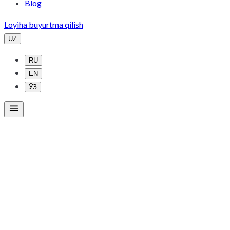
Blog
Loyiha buyurtma qilish
UZ
RU
EN
ЎЗ