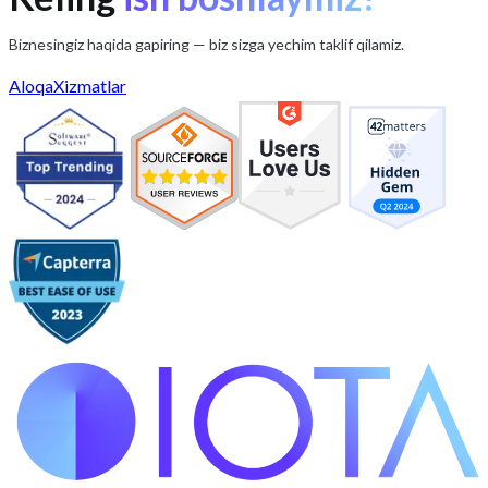
O'zbek tili interfeysi
To'liq qo'llab-quvvatlash
Biznesingiz haqida gapiring — biz sizga yechim taklif qilamiz.
Aloqa
Xizmatlar
iota.uz