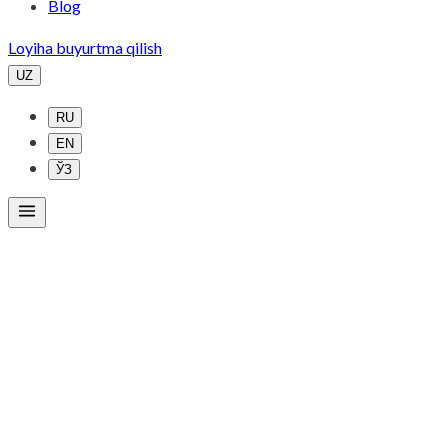
Blog
Loyiha buyurtma qilish
UZ
RU
EN
ЎЗ