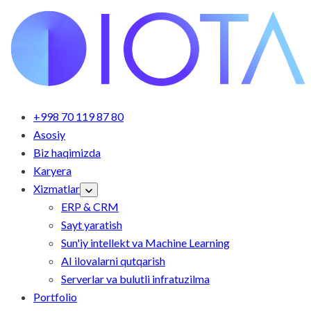
+998 70 119 87 80
Asosiy
Biz haqimizda
Karyera
Xizmatlar
ERP & CRM
Sayt yaratish
Sun'iy intellekt va Machine Learning
AI ilovalarni qutqarish
Serverlar va bulutli infratuzilma
Portfolio