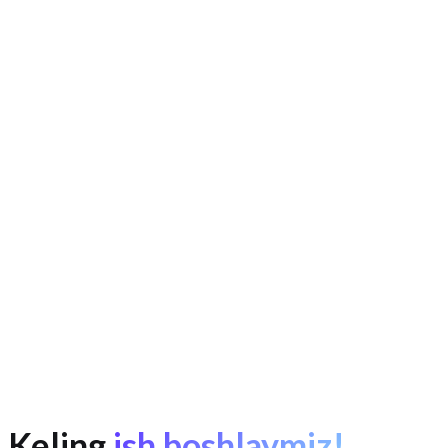
Bepul tarif:
Bitrix24 ✅, Zoho ✅, HubSpot ✅, PipeDrive ❌
Rus til to'liq:
Bitrix24, IOTA.UZ
O'zbek lokalizatsiyasi:
faqat IOTA.UZ
eSoliq integratsiyasi:
faqat IOTA.UZ
O'zbek banklari to'lovi:
faqat IOTA.UZ
Mahalliy ekspertiza
Tezkor joriy etish
Keling
ish boshlaymiz!