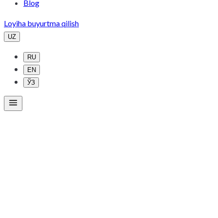
Blog
Loyiha buyurtma qilish
UZ
RU
EN
ЎЗ