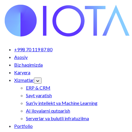
+998 70 119 87 80
Asosiy
Biz haqimizda
Karyera
Xizmatlar
ERP & CRM
Sayt yaratish
Sun'iy intellekt va Machine Learning
AI ilovalarni qutqarish
Serverlar va bulutli infratuzilma
Portfolio