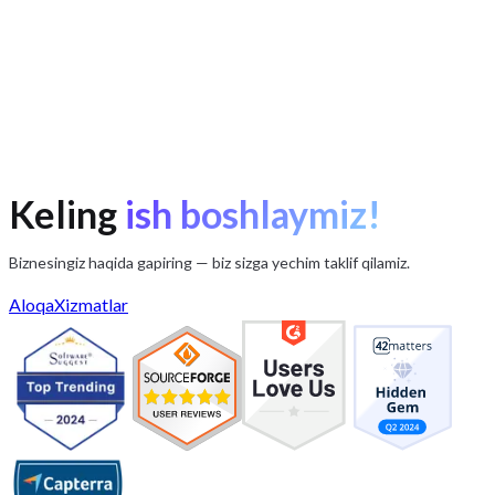
AI yordami
Tezkor joriy etish
Keling
ish boshlaymiz!
Biznesingiz haqida gapiring — biz sizga yechim taklif qilamiz.
Aloqa
Xizmatlar
iota.uz