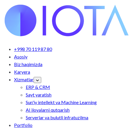
+998 70 119 87 80
Asosiy
Biz haqimizda
Karyera
Xizmatlar
ERP & CRM
Sayt yaratish
Sun'iy intellekt va Machine Learning
AI ilovalarni qutqarish
Serverlar va bulutli infratuzilma
Portfolio