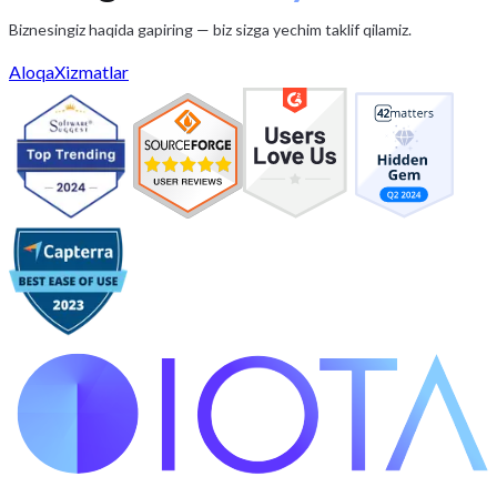
Biznesingiz haqida gapiring — biz sizga yechim taklif qilamiz.
Aloqa
Xizmatlar
iota.uz