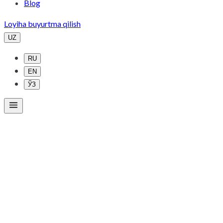
Blog
Loyiha buyurtma qilish
UZ
RU
EN
ЎЗ