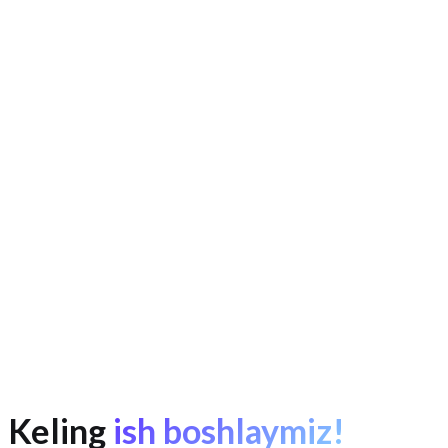
ERP/CRM-tizimlarni amalga oshirish
- texnik
topshiriqning aniq asosini beradi.
Yangi xodimlarni o'qitish
- vizual diagramma matnli
yo'riqnomadan ko'ra tezroq tushuniladi.
Audit va sertifikatlash
- ISO 9001 va boshqa standartlar
uchun.
Keling
ish boshlaymiz!