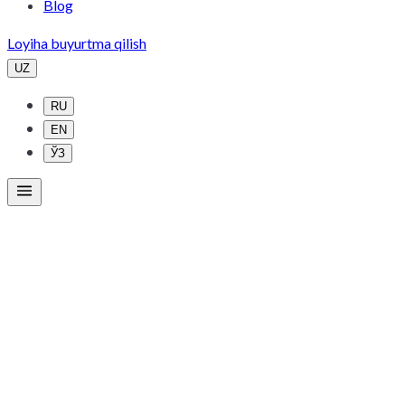
Blog
Loyiha buyurtma qilish
UZ
RU
EN
ЎЗ