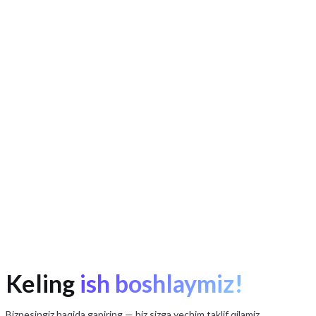
Keling
ish boshlaymiz!
iota.uz
Biznesingiz haqida gapiring — biz sizga yechim taklif qilamiz.