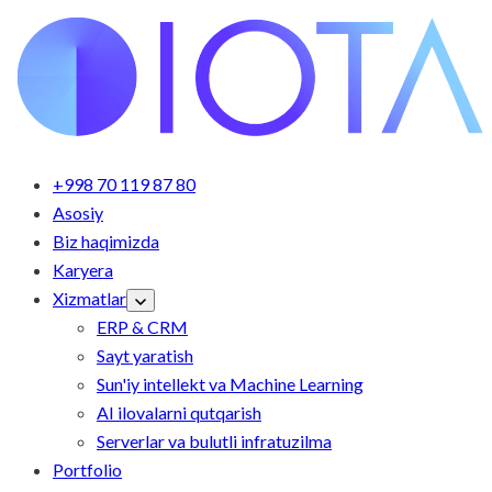
+998 70 119 87 80
Asosiy
Biz haqimizda
Karyera
Xizmatlar
ERP & CRM
Sayt yaratish
Sun'iy intellekt va Machine Learning
AI ilovalarni qutqarish
Serverlar va bulutli infratuzilma
Portfolio