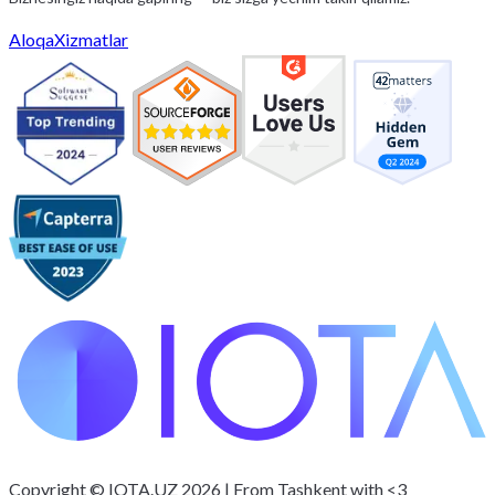
sizning
Aloqa
Xizmatlar
Mahalliy ekspertiza va jahon standartlari bilan har qanday
murakkablikdagi dasturiy ta'minotni ishlab chiqish.
Copyright © IOTA.UZ 2026 | From Tashkent with <3