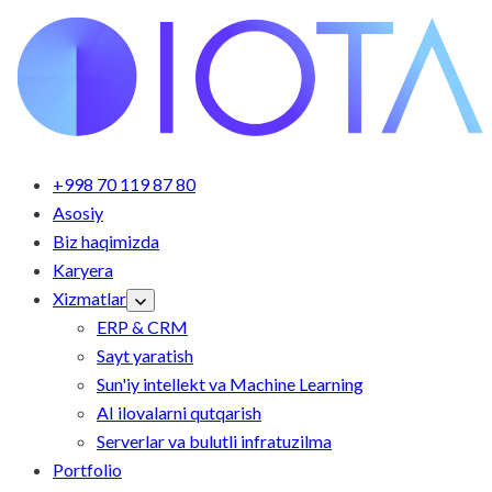
+998 70 119 87 80
Asosiy
Biz haqimizda
Karyera
Xizmatlar
ERP & CRM
Sayt yaratish
Sun'iy intellekt va Machine Learning
AI ilovalarni qutqarish
Serverlar va bulutli infratuzilma
Portfolio