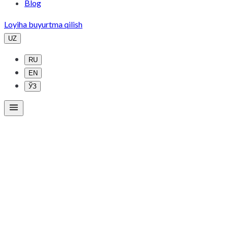
Blog
Loyiha buyurtma qilish
UZ
RU
EN
ЎЗ