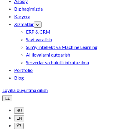
Asosiy
Biz haqimizda
Karyera
Xizmatlar
ERP & CRM
Sayt yaratish
Sun'iy intellekt va Machine Learning
AI ilovalarni qutqarish
Serverlar va bulutli infratuzilma
Portfolio
Blog
Loyiha buyurtma qilish
UZ
RU
EN
ЎЗ