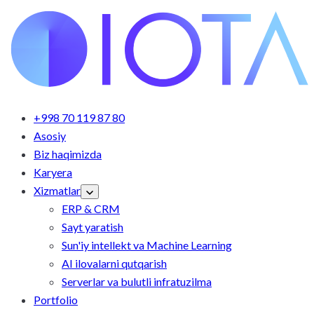
+998 70 119 87 80
Asosiy
Biz haqimizda
Karyera
Xizmatlar
ERP & CRM
Sayt yaratish
Sun'iy intellekt va Machine Learning
AI ilovalarni qutqarish
Serverlar va bulutli infratuzilma
Portfolio