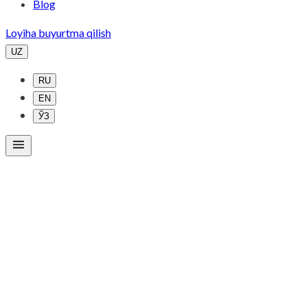
Blog
Loyiha buyurtma qilish
UZ
RU
EN
ЎЗ