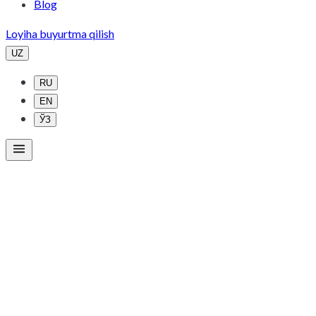
Blog
Loyiha buyurtma qilish
UZ
RU
EN
ЎЗ