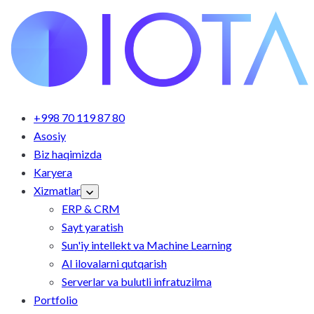
+998 70 119 87 80
Asosiy
Biz haqimizda
Karyera
Xizmatlar
ERP & CRM
Sayt yaratish
Sun'iy intellekt va Machine Learning
AI ilovalarni qutqarish
Serverlar va bulutli infratuzilma
Portfolio