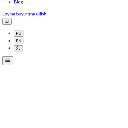
Blog
Loyiha buyurtma qilish
UZ
RU
EN
ЎЗ
Maqolalar
Yangiliklar
Resurslar