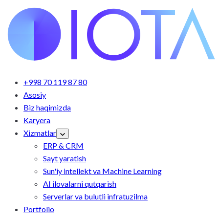
+998 70 119 87 80
Asosiy
Biz haqimizda
Karyera
Xizmatlar
ERP & CRM
Sayt yaratish
Sun'iy intellekt va Machine Learning
AI ilovalarni qutqarish
Serverlar va bulutli infratuzilma
Portfolio