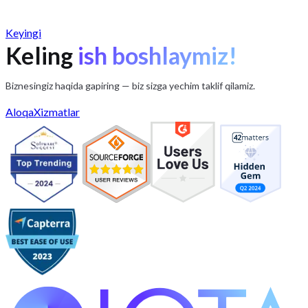
Keyingi
Maqolalar
Keling
ish boshlaymiz!
Marketing avtomatlashtirish va marketing
Biznesingiz haqida gapiring — biz sizga yechim taklif qilamiz.
uchun CRM
Aloqa
Xizmatlar
Feb 6, 2025
O'qish